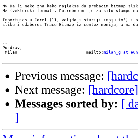
N> Da li neko zna kako najlakse da prebacim bitmap slik
N> (vektorski format). Potrebno mi je za sito stampu na
Importujes u Corel (11, valjda i stariji imaju to?) i o
sliku i odaberes Trace Bitmap iz contex menija, a na da
-- 

Pozdrav,

 Milan                            mailto:
milan_g at eun
Previous message:
[hardc
Next message:
[hardcore
Messages sorted by:
[ d
]